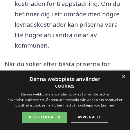
kostnaden för trappstädning. Om du
befinner dig i ett område med högre
levnadskostnader kan priserna vara
lite högre än i andra delar av
kommunen.
När du söker efter bästa priserna för
trappstädning i Östra Bispgården, kan det
×
Denna webbplats använder
vara klokt att begära flera offerter från
cookies
olika städföretag. Detta ger dig möjlighet
Denna webbplats använder cookies för att förbättra
användarupplevelsen. Genom att använda vår webbplats samtycker
att jämföra priser och tjänster och hitta
du till alla cookies i enlighet med vår cookiepolicy.
Läs mer
den bästa lösningen för dina behov. Med
ACCEPTERA ALLA
AVVISA ALLT
vår plattform,
trappstädning-pris.se
, kan