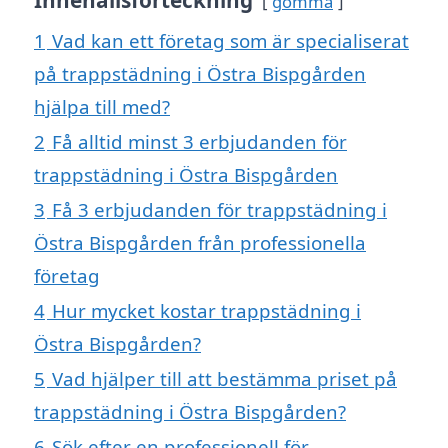
gömma
1
Vad kan ett företag som är specialiserat
på trappstädning i Östra Bispgården
hjälpa till med?
2
Få alltid minst 3 erbjudanden för
trappstädning i Östra Bispgården
3
Få 3 erbjudanden för trappstädning i
Östra Bispgården från professionella
företag
4
Hur mycket kostar trappstädning i
Östra Bispgården?
5
Vad hjälper till att bestämma priset på
trappstädning i Östra Bispgården?
6
Sök efter en professionell för