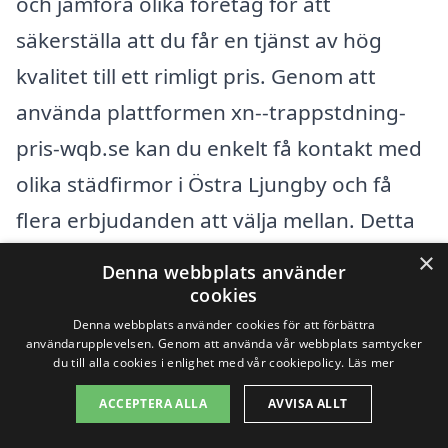
och jämföra olika företag för att
säkerställa att du får en tjänst av hög
kvalitet till ett rimligt pris. Genom att
använda plattformen xn--trappstdning-
pris-wqb.se kan du enkelt få kontakt med
olika städfirmor i Östra Ljungby och få
flera erbjudanden att välja mellan. Detta
gör det enklare att hitta den bästa
×
Denna webbplats använder
lösningen för dina städbehov.
cookies
Denna webbplats använder cookies för att förbättra
användarupplevelsen. Genom att använda vår webbplats samtycker
Få 3 erbjudanden, gratis och utan
du till alla cookies i enlighet med vår cookiepolicy.
Läs mer
förpliktelser
ACCEPTERA ALLA
AVVISA ALLT