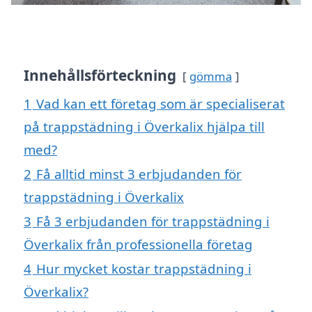
Innehållsförteckning
gömma
1
Vad kan ett företag som är specialiserat
på trappstädning i Överkalix hjälpa till
med?
2
Få alltid minst 3 erbjudanden för
trappstädning i Överkalix
3
Få 3 erbjudanden för trappstädning i
Överkalix från professionella företag
4
Hur mycket kostar trappstädning i
Överkalix?