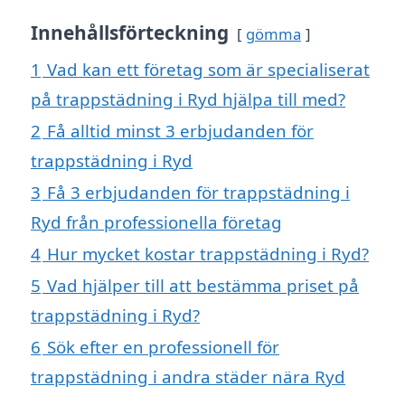
Innehållsförteckning
gömma
1
Vad kan ett företag som är specialiserat
på trappstädning i Ryd hjälpa till med?
2
Få alltid minst 3 erbjudanden för
trappstädning i Ryd
3
Få 3 erbjudanden för trappstädning i
Ryd från professionella företag
4
Hur mycket kostar trappstädning i Ryd?
5
Vad hjälper till att bestämma priset på
trappstädning i Ryd?
6
Sök efter en professionell för
trappstädning i andra städer nära Ryd