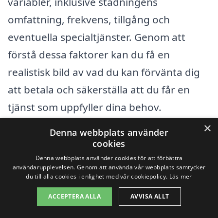
variabler, inklusive städningens
omfattning, frekvens, tillgång och
eventuella specialtjänster. Genom att
förstå dessa faktorer kan du få en
realistisk bild av vad du kan förvänta dig
att betala och säkerställa att du får en
tjänst som uppfyller dina behov.
×
Denna webbplats använder
Få 3 erbjudanden, gratis och utan
cookies
förpliktelser
Denna webbplats använder cookies för att förbättra
användarupplevelsen. Genom att använda vår webbplats samtycker
du till alla cookies i enlighet med vår cookiepolicy.
Läs mer
ACCEPTERA ALLA
AVVISA ALLT
Sök efter en