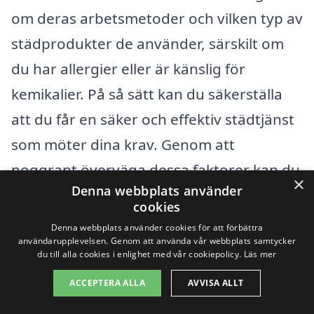
om deras arbetsmetoder och vilken typ av
städprodukter de använder, särskilt om
du har allergier eller är känslig för
kemikalier. På så sätt kan du säkerställa
att du får en säker och effektiv städtjänst
som möter dina krav. Genom att
noggrant överväga dessa faktorer kan du
×
Denna webbplats använder
hitta prisvärd och kvalitativ trappstädning
cookies
i Saxdalen som passar just dina behov.
Denna webbplats använder cookies för att förbättra
användarupplevelsen. Genom att använda vår webbplats samtycker
du till alla cookies i enlighet med vår cookiepolicy.
Läs mer
Få 3 erbjudanden, gratis och utan
ACCEPTERA ALLA
AVVISA ALLT
förpliktelser