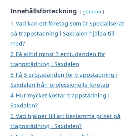
Innehållsförteckning
gömma
1
Vad kan ett företag som är specialiserat
på trappstädning i Saxdalen hjälpa till
med?
2
Få alltid minst 3 erbjudanden för
trappstädning i Saxdalen
3
Få 3 erbjudanden för trappstädning i
Saxdalen från professionella företag
4
Hur mycket kostar trappstädning i
Saxdalen?
5
Vad hjälper till att bestämma priset på
trappstädning i Saxdalen?