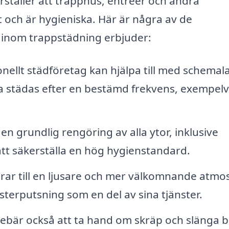
ställer att trapphus, entréer och andra
och är hygieniska. Här är några av de
 inom trappstädning erbjuder:
onellt städföretag kan hjälpa till med schemal
na städas efter en bestämd frekvens, exempelv
en grundlig rengöring av alla ytor, inklusive
 att säkerställa en hög hygienstandard.
rar till en ljusare och mer välkomnande atmos
sterputsning som en del av sina tjänster.
ebär också att ta hand om skräp och slänga b