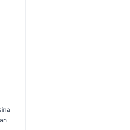
sina
kan