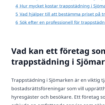
4
Hur mycket kostar trappstädning i Sjöm
5
Vad hjälper till att bestämma priset på 
6
Sök efter en professionell för trappstäd
Vad kan ett företag som
trappstädning i Sjömar
Trappstädning i Sjömarken är en viktig t
bostadsrättsföreningar som vill upprätth
hyresgäster och besökare. Ett företag s