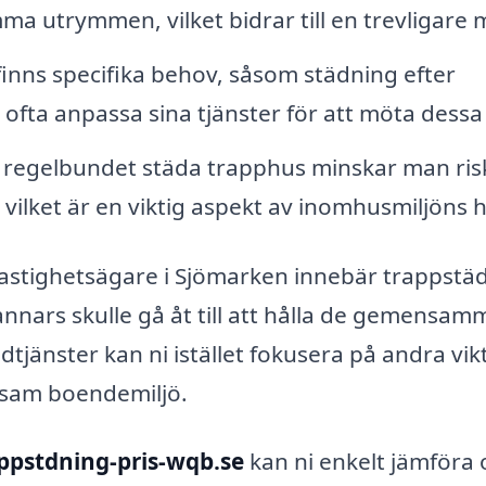
utrymmen, vilket bidrar till en trevligare m
inns specifika behov, såsom städning efter
 ofta anpassa sina tjänster för att möta dessa
regelbundet städa trapphus minskar man ris
ilket är en viktig aspekt av inomhusmiljöns h
astighetsägare i Sjömarken innebär trappstä
nnars skulle gå åt till att hålla de gemensam
jänster kan ni istället fokusera på andra vik
ivsam boendemiljö.
ppstdning-pris-wqb.se
kan ni enkelt jämföra 