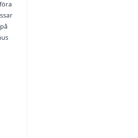
föra
assar
 på
hus