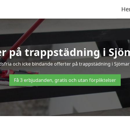
He
er på trappstädning i Sj
fria och icke bindande offerter på trappstädning i Sjömark
Få 3 erbjudanden, gratis och utan förpliktelser