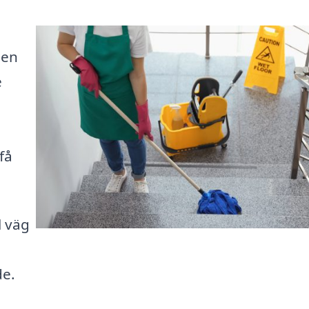
 en
e
få
l väg
de.