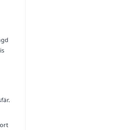
agd
is
fär.
ort