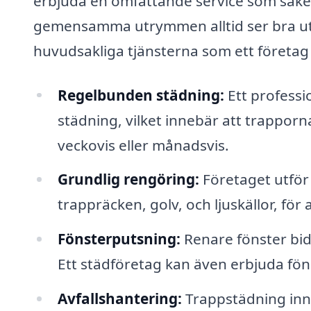
erbjuda en omfattande service som säker
gemensamma utrymmen alltid ser bra ut 
huvudsakliga tjänsterna som ett företag
Regelbunden städning:
Ett professi
städning, vilket innebär att trappor
veckovis eller månadsvis.
Grundlig rengöring:
Företaget utför 
trappräcken, golv, och ljuskällor, för
Fönsterputsning:
Renare fönster bid
Ett städföretag kan även erbjuda fön
Avfallshantering:
Trappstädning inn