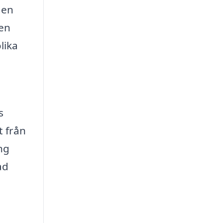
 en
ven
lika
s
t från
ng
ad