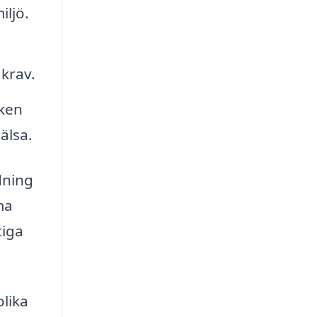
iljö.
 krav.
ken
älsa.
dning
ma
tiga
olika