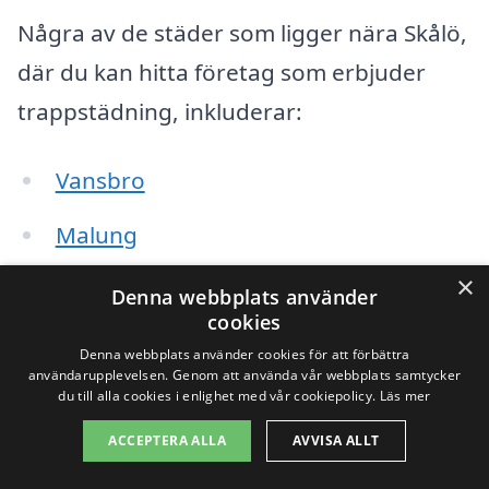
Några av de städer som ligger nära Skålö,
där du kan hitta företag som erbjuder
trappstädning, inkluderar:
Vansbro
Malung
×
Björbo
Denna webbplats använder
cookies
Näs
Denna webbplats använder cookies för att förbättra
användarupplevelsen. Genom att använda vår webbplats samtycker
Grönklitt
du till alla cookies i enlighet med vår cookiepolicy.
Läs mer
ACCEPTERA ALLA
AVVISA ALLT
Älvdalen