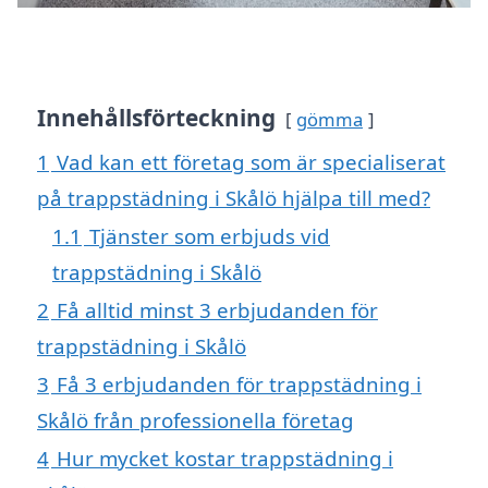
Innehållsförteckning
gömma
1
Vad kan ett företag som är specialiserat
på trappstädning i Skålö hjälpa till med?
1.1
Tjänster som erbjuds vid
trappstädning i Skålö
2
Få alltid minst 3 erbjudanden för
trappstädning i Skålö
3
Få 3 erbjudanden för trappstädning i
Skålö från professionella företag
4
Hur mycket kostar trappstädning i