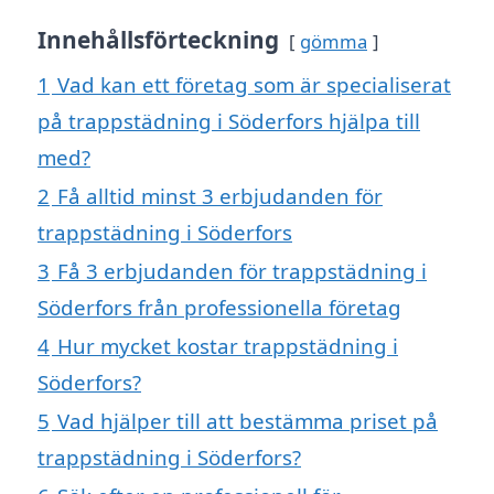
Innehållsförteckning
gömma
1
Vad kan ett företag som är specialiserat
på trappstädning i Söderfors hjälpa till
med?
2
Få alltid minst 3 erbjudanden för
trappstädning i Söderfors
3
Få 3 erbjudanden för trappstädning i
Söderfors från professionella företag
4
Hur mycket kostar trappstädning i
Söderfors?
5
Vad hjälper till att bestämma priset på
trappstädning i Söderfors?