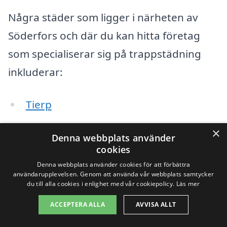
Några städer som ligger i närheten av
Söderfors och där du kan hitta företag
som specialiserar sig på trappstädning
inkluderar:
Tierp
Älvkarleby
×
Denna webbplats använder
cookies
Sandviken
Denna webbplats använder cookies för att förbättra
användarupplevelsen. Genom att använda vår webbplats samtycker
Gävle
du till alla cookies i enlighet med vår cookiepolicy.
Läs mer
Uppsala
ACCEPTERA ALLA
AVVISA ALLT