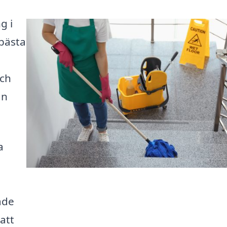
g i
 bästa
och
ån
a
åde
att