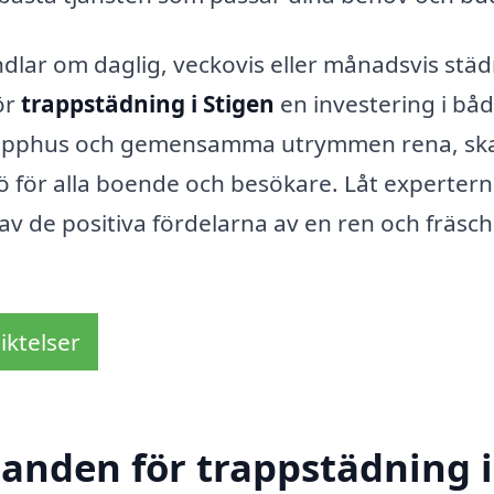
lar om daglig, veckovis eller månadsvis städ
för
trappstädning i Stigen
en investering i bå
 trapphus och gemensamma utrymmen rena, sk
ö för alla boende och besökare. Låt expertern
v de positiva fördelarna av en ren och fräsch
iktelser
danden för trappstädning i