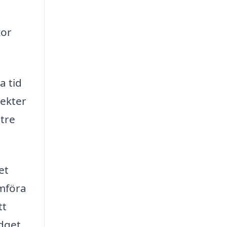
kor
a tid
pekter
ttre
et
ämföra
tt
dget.