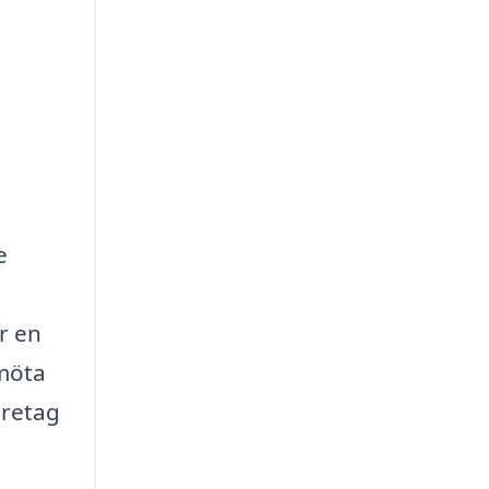
e
r en
 möta
öretag