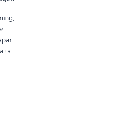
ning,
de
apar
a ta