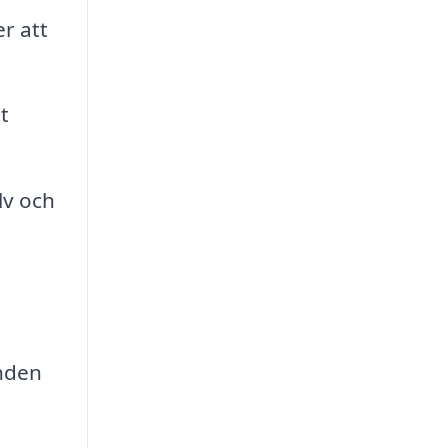
r att
t
lv och
unden