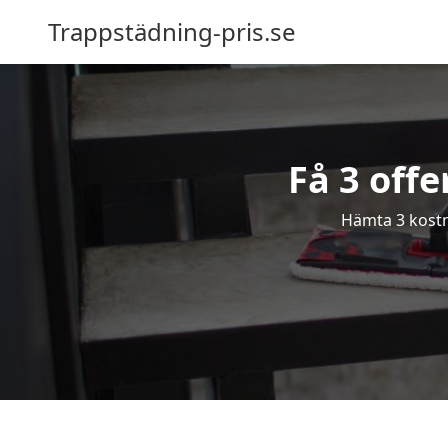
Trappstädning-pris.se
Få 3 offe
Hämta 3 kostna