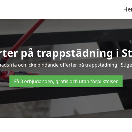
He
rter på trappstädning i S
dsfria och icke bindande offerter på trappstädning i Stigen
Få 3 erbjudanden, gratis och utan förpliktelser