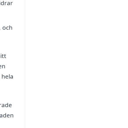
idrar
, och
itt
ren
i hela
erade
naden