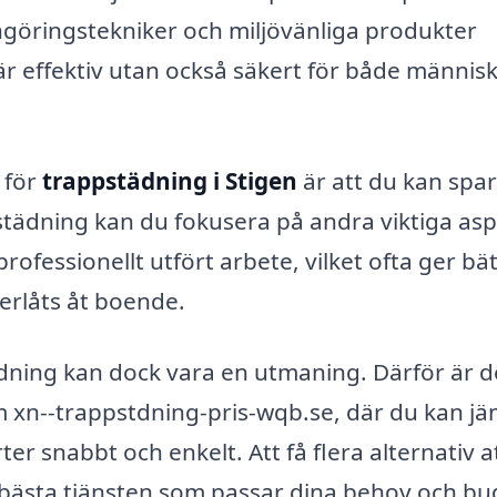
öringstekniker och miljövänliga produkter
 är effektiv utan också säkert för både männis
 för
trappstädning i Stigen
är att du kan spar
på städning kan du fokusera på andra viktiga as
professionellt utfört arbete, vilket ofta ger bä
erlåts åt boende.
städning kan dock vara en utmaning. Därför är d
 som xn--trappstdning-pris-wqb.se, där du kan j
ter snabbt och enkelt. Att få flera alternativ a
en bästa tjänsten som passar dina behov och bu