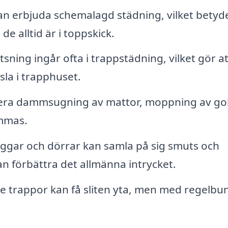
n erbjuda schemalagd städning, vilket betyde
e alltid är i toppskick.
sning ingår ofta i trappstädning, vilket gör at
sla i trapphuset.
era dammsugning av mattor, moppning av go
mmas.
ggar och dörrar kan samla på sig smuts och
an förbättra det allmänna intrycket.
e trappor kan få sliten yta, men med regelb