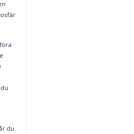
en
mosfär
föra
De
e
 du
år du