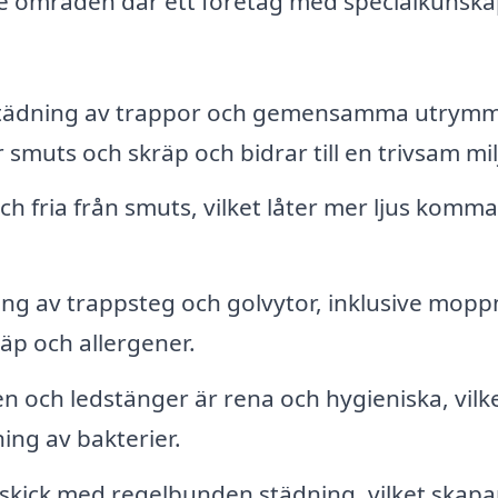
de områden där ett företag med specialkunsk
städning av trappor och gemensamma utrym
muts och skräp och bidrar till en trivsam mil
ch fria från smuts, vilket låter mer ljus komma
ing av trappsteg och golvytor, inklusive mopp
äp och allergener.
ken och ledstänger är rena och hygieniska, vilk
ning av bakterier.
t skick med regelbunden städning, vilket skapa