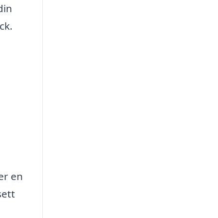
din
ck.
er en
sett