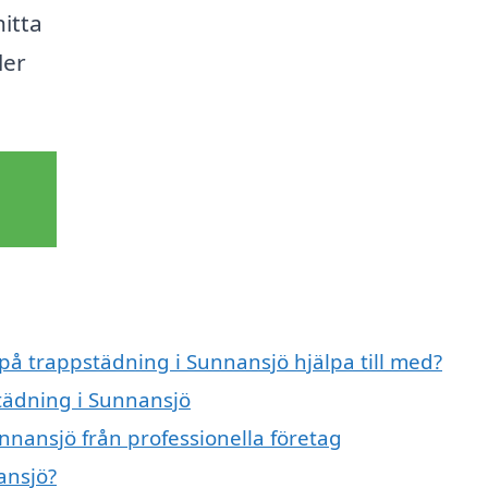
itta
ler
 på trappstädning i Sunnansjö hjälpa till med?
städning i Sunnansjö
nnansjö från professionella företag
ansjö?