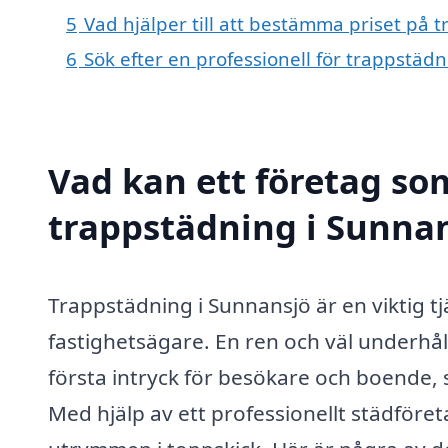
5
Vad hjälper till att bestämma priset på 
6
Sök efter en professionell för trappstäd
Vad kan ett företag som
trappstädning i Sunnan
Trappstädning i Sunnansjö är en viktig t
fastighetsägare. En ren och väl underhål
första intryck för besökare och boende, 
Med hjälp av ett professionellt städför