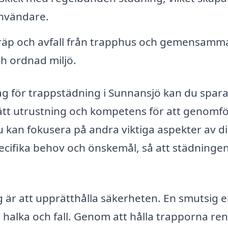
användare.
räp och avfall från trapphus och gemensamm
ch ordnad miljö.
tag för trappstädning i Sunnansjö kan du spar
rätt utrustning och kompetens för att genomf
du kan fokusera på andra viktiga aspekter av d
ecifika behov och önskemål, så att städninge
 är att upprätthålla säkerheten. En smutsig el
m halka och fall. Genom att hålla trapporna re