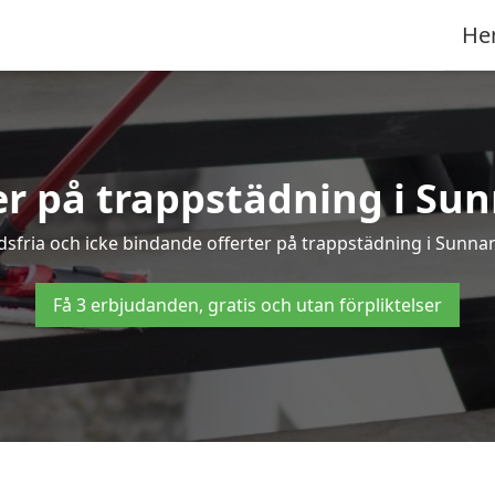
He
er på trappstädning i Su
fria och icke bindande offerter på trappstädning i Sunnans
Få 3 erbjudanden, gratis och utan förpliktelser