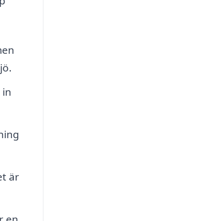
ap
men
jö.
 in
ning
et är
r en