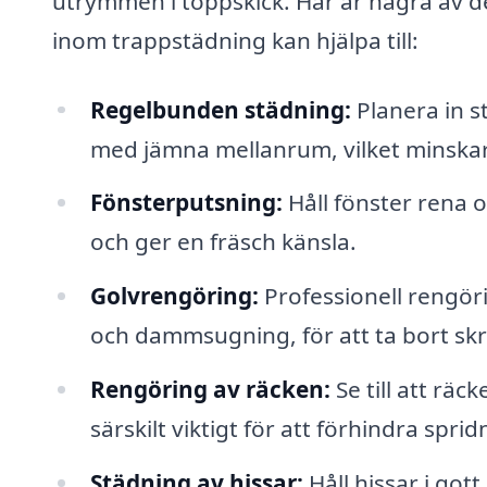
utrymmen i toppskick. Här är några av 
inom trappstädning kan hjälpa till:
Regelbunden städning:
Planera in 
med jämna mellanrum, vilket minskar s
Fönsterputsning:
Håll fönster rena o
och ger en fräsch känsla.
Golvrengöring:
Professionell rengör
och dammsugning, för att ta bort skr
Rengöring av räcken:
Se till att räc
särskilt viktigt för att förhindra sprid
Städning av hissar:
Håll hissar i got