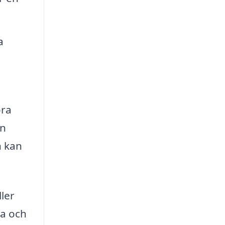
a
a
öra
in
n kan
ler
na och