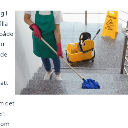
g i
lla
 både
du
åde
 att
m det
en
 som