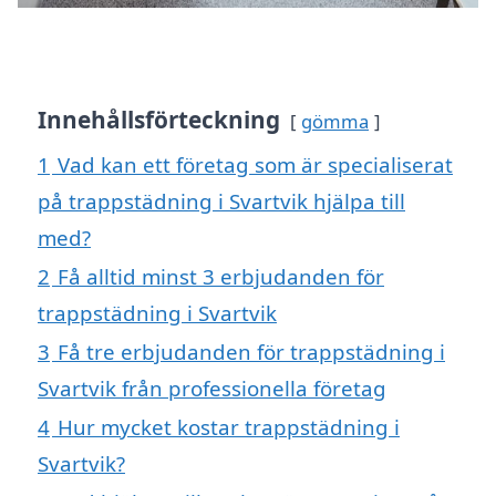
Innehållsförteckning
gömma
1
Vad kan ett företag som är specialiserat
på trappstädning i Svartvik hjälpa till
med?
2
Få alltid minst 3 erbjudanden för
trappstädning i Svartvik
3
Få tre erbjudanden för trappstädning i
Svartvik från professionella företag
4
Hur mycket kostar trappstädning i
Svartvik?