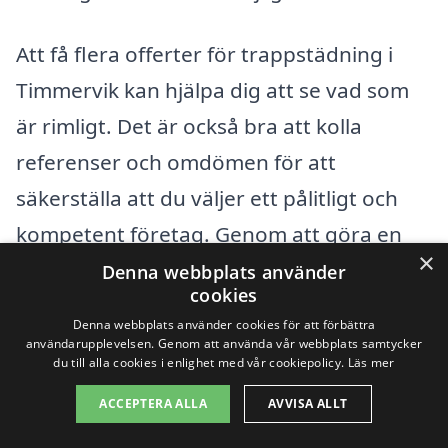
Att få flera offerter för trappstädning i
Timmervik kan hjälpa dig att se vad som
är rimligt. Det är också bra att kolla
referenser och omdömen för att
säkerställa att du väljer ett pålitligt och
kompetent företag. Genom att göra en
×
grundlig jämförelse kan du känna dig
Denna webbplats använder
cookies
trygg med ditt val och den prisnivå du går
Denna webbplats använder cookies för att förbättra
med på. Använd gärna vår plattform för
användarupplevelsen. Genom att använda vår webbplats samtycker
du till alla cookies i enlighet med vår cookiepolicy.
Läs mer
att enkelt få kontakt med olika städfirmor
ACCEPTERA ALLA
AVVISA ALLT
i området, så att du kan få skräddarsydda