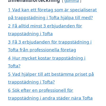
gömma
1
Vad kan ett företag som är specialiserat
på trappstädning i Tofta hjälpa till med?
2
Få alltid minst 3 erbjudanden för
trappstädning i Tofta
3
Få 3 erbjudanden för trappstädning i
Tofta från professionella företag
4
Hur mycket kostar trappstädning i
Tofta?
5
Vad hjälper till att bestämma priset på
trappstädning i Tofta?
6
Sök efter en professionell för
trappstädning i andra städer nära Tofta