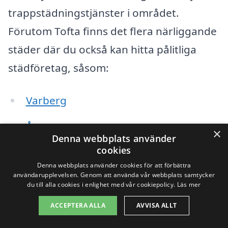
trappstädningstjänster i området.
Förutom Tofta finns det flera närliggande
städer där du också kan hitta pålitliga
städföretag, såsom:
Varberg
Åsa
×
Denna webbplats använder
Frillesås
cookies
Denna webbplats använder cookies för att förbättra
Grimmared
användarupplevelsen. Genom att använda vår webbplats samtycker
du till alla cookies i enlighet med vår cookiepolicy.
Läs mer
Väröbacka
ACCEPTERA ALLA
AVVISA ALLT
Skällinge