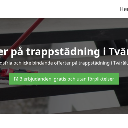
He
ter på trappstädning i Tvä
sfria och icke bindande offerter på trappstädning i Tvärålun
Få 3 erbjudanden, gratis och utan förpliktelser