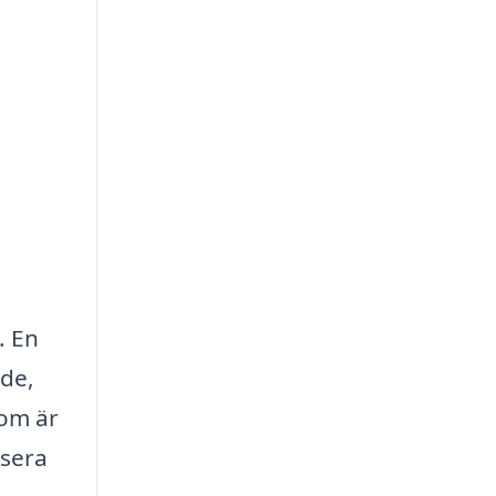
. En
nde,
som är
usera