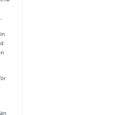
.
in
ed
en
för
 än