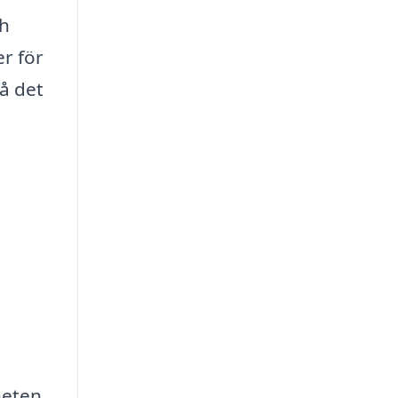
ch
er för
på det
heten