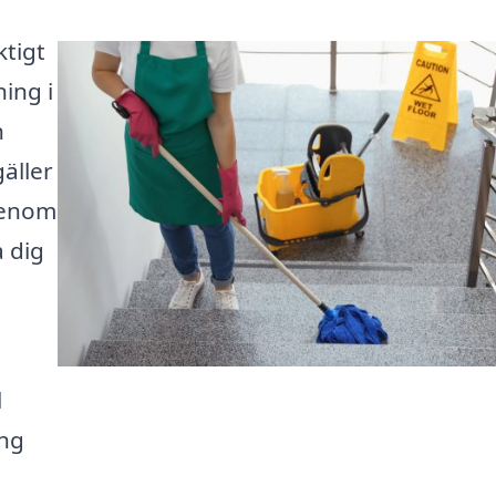
ktigt
ing i
n
äller
Genom
a dig
l
ing