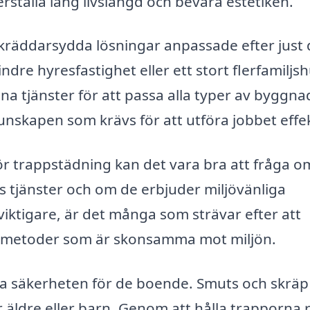
erställa lång livslängd och bevara estetiken.
skräddarsydda lösningar anpassade efter just 
re hyresfastighet eller ett stort flerfamiljsh
na tjänster för att passa alla typer av byggna
nskapen som krävs för att utföra jobbet effek
för trappstädning kan det vara bra att fråga o
s tjänster och om de erbjuder miljövänliga
lt viktigare, är det många som strävar efter att
h metoder som är skonsamma mot miljön.
a säkerheten för de boende. Smuts och skräp 
r äldre eller barn. Genom att hålla trapporna 