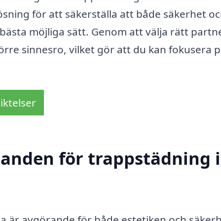
sning för att säkerställa att både säkerhet o
bästa möjliga sätt. Genom att välja rätt partn
rre sinnesro, vilket gör att du kan fokusera 
iktelser
danden för trappstädning i
lna är avgörande för både estetiken och säker