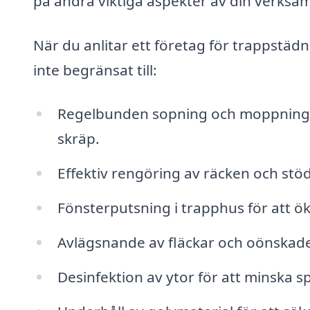
på andra viktiga aspekter av din verksam
När du anlitar ett företag för trappstädn
inte begränsat till:
Regelbunden sopning och moppning av
skräp.
Effektiv rengöring av räcken och stö
Fönsterputsning i trapphus för att ök
Avlägsnande av fläckar och oönskad
Desinfektion av ytor för att minska s