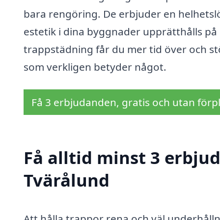
bara rengöring. De erbjuder en helhetslö
estetik i dina byggnader upprätthålls på 
trappstädning får du mer tid över och stö
som verkligen betyder något.
Få 3 erbjudanden, gratis och utan förpl
Få alltid minst 3 erbju
Tvärålund
Att hålla trappor rena och väl underhål