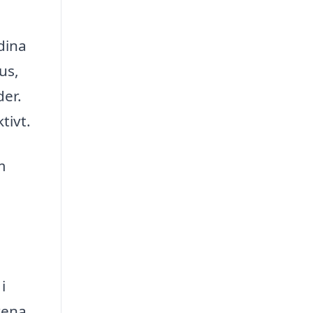
dina
us,
der.
tivt.
m
i
rena