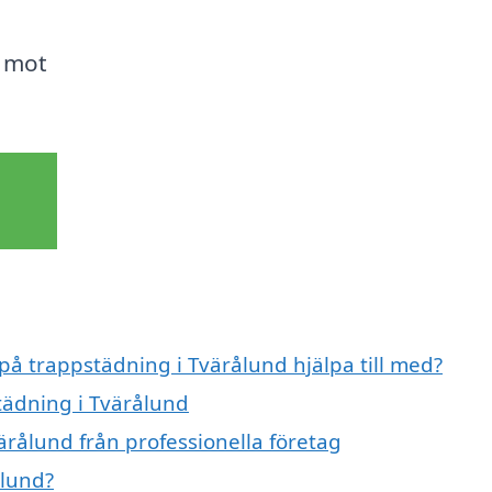
g mot
 på trappstädning i Tvärålund hjälpa till med?
tädning i Tvärålund
ärålund från professionella företag
ålund?