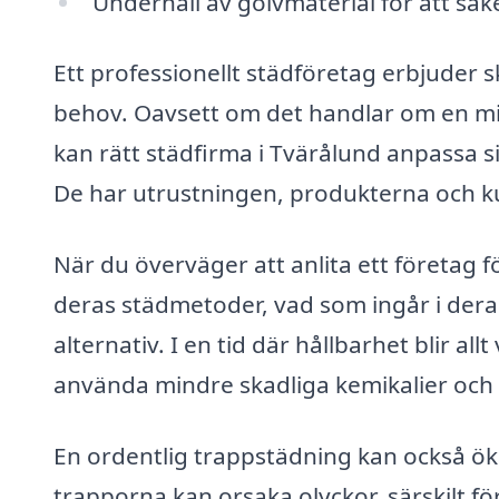
Underhåll av golvmaterial för att säk
Ett professionellt städföretag erbjuder 
behov. Oavsett om det handlar om en mind
kan rätt städfirma i Tvärålund anpassa si
De har utrustningen, produkterna och ku
När du överväger att anlita ett företag 
deras städmetoder, vad som ingår i dera
alternativ. I en tid där hållbarhet blir al
använda mindre skadliga kemikalier oc
En ordentlig trappstädning kan också ök
trapporna kan orsaka olyckor, särskilt fö