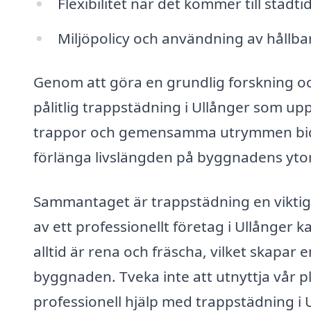
Flexibilitet när det kommer till städt
Miljöpolicy och användning av hållb
Genom att göra en grundlig forskning oc
pålitlig trappstädning i Ullånger som up
trappor och gemensamma utrymmen bidrar 
förlänga livslängden på byggnadens yto
Sammantaget är trappstädning en viktig de
av ett professionellt företag i Ullånge
alltid är rena och fräscha, vilket skapar 
byggnaden. Tveka inte att utnyttja vår p
professionell hjälp med trappstädning i U