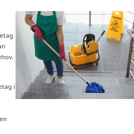
retag
an
ehov.
tag i
den