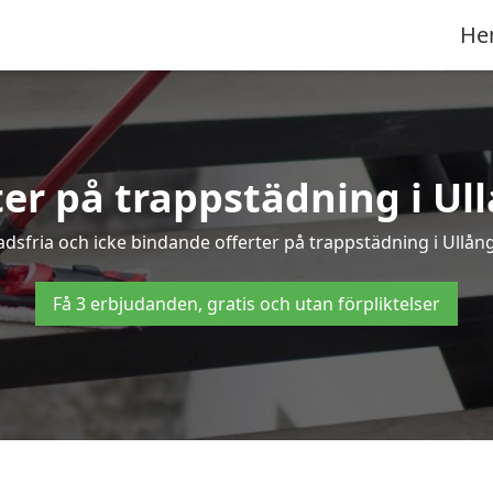
He
ter på trappstädning i Ul
sfria och icke bindande offerter på trappstädning i Ullånge
Få 3 erbjudanden, gratis och utan förpliktelser