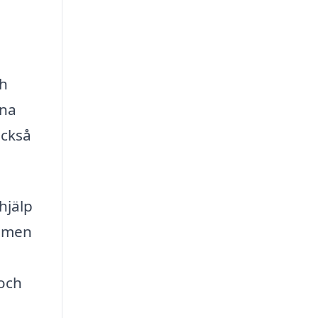
ch
ena
också
hjälp
ymmen
 och