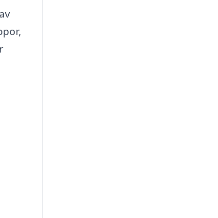
 av
ppor,
r