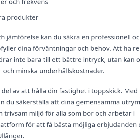
ider och frekvens
ara produkter
h jämförelse kan du säkra en professionell o
pfyller dina förväntningar och behov. Att ha r
inte bara till ett bättre intryck, utan kan 
r och minska underhållskostnader.
l av att hålla din fastighet i toppskick. Med 
r kan du säkerställa att dina gemensamma utr
en trivsam miljö för alla som bor och arbetar i
lattform för att få bästa möjliga erbjudanden
llånger.