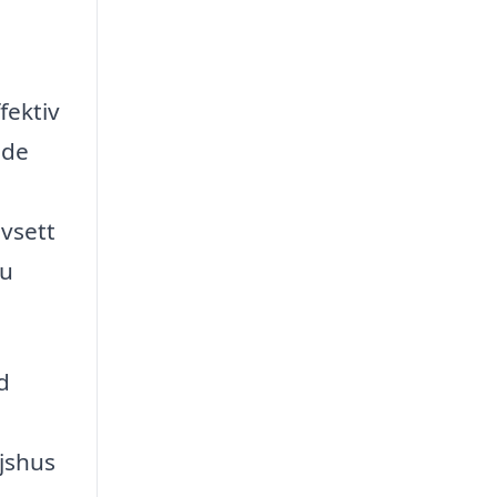
fektiv
 de
avsett
du
d
ljshus