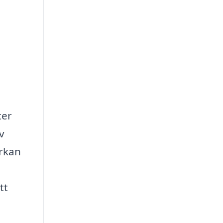
ter
v
erkan
tt