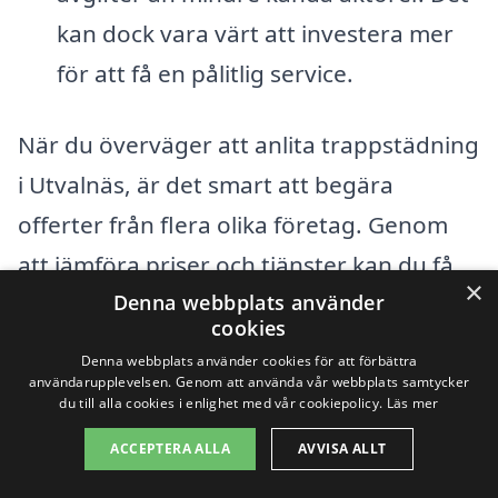
kan dock vara värt att investera mer
för att få en pålitlig service.
När du överväger att anlita trappstädning
i Utvalnäs, är det smart att begära
offerter från flera olika företag. Genom
att jämföra priser och tjänster kan du få
×
Denna webbplats använder
en bättre uppfattning om vad som är
cookies
rimligt och hitta det företag som passar
Denna webbplats använder cookies för att förbättra
dina behov bäst. På vår plattform xn--
användarupplevelsen. Genom att använda vår webbplats samtycker
du till alla cookies i enlighet med vår cookiepolicy.
Läs mer
trappstdning-pris-wqb.se gör vi det enkelt
ACCEPTERA ALLA
AVVISA ALLT
för dig att hitta rätt städfirma i ditt