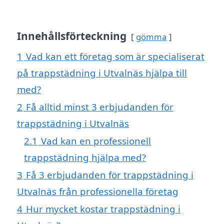
Innehållsförteckning
gömma
1
Vad kan ett företag som är specialiserat
på trappstädning i Utvalnäs hjälpa till
med?
2
Få alltid minst 3 erbjudanden för
trappstädning i Utvalnäs
2.1
Vad kan en professionell
trappstädning hjälpa med?
3
Få 3 erbjudanden för trappstädning i
Utvalnäs från professionella företag
4
Hur mycket kostar trappstädning i