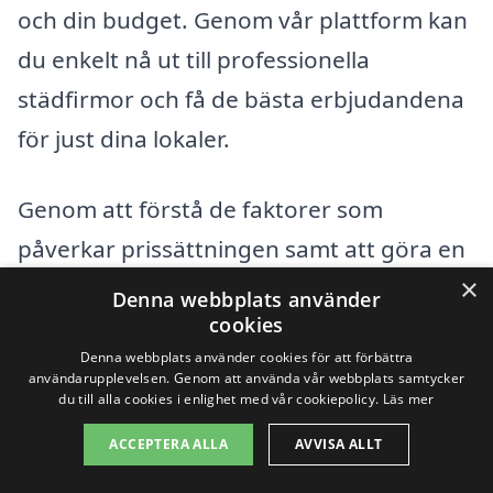
och din budget. Genom vår plattform kan
du enkelt nå ut till professionella
städfirmor och få de bästa erbjudandena
för just dina lokaler.
Genom att förstå de faktorer som
påverkar prissättningen samt att göra en
×
noggrann jämförelse kan du hitta en
Denna webbplats använder
cookies
pålitlig och effektiv lösning för
Denna webbplats använder cookies för att förbättra
trappstädning i Vårgårda.
användarupplevelsen. Genom att använda vår webbplats samtycker
du till alla cookies i enlighet med vår cookiepolicy.
Läs mer
Få 3 erbjudanden, gratis och utan
ACCEPTERA ALLA
AVVISA ALLT
förpliktelser