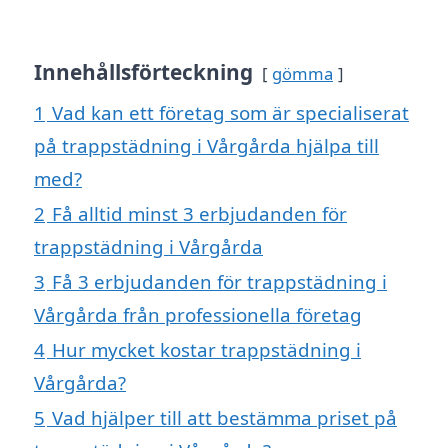
Innehållsförteckning
gömma
1
Vad kan ett företag som är specialiserat
på trappstädning i Vårgårda hjälpa till
med?
2
Få alltid minst 3 erbjudanden för
trappstädning i Vårgårda
3
Få 3 erbjudanden för trappstädning i
Vårgårda från professionella företag
4
Hur mycket kostar trappstädning i
Vårgårda?
5
Vad hjälper till att bestämma priset på