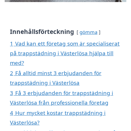
Innehållsförteckning
gömma
1
Vad kan ett företag som är specialiserat
på trappstädning i Västerlösa hjälpa till
med?
2
Få alltid minst 3 erbjudanden för
trappstädning i Västerlösa
3
Få 3 erbjudanden för trappstädning i
Västerlösa från professionella företag
4
Hur mycket kostar trappstädning i
Västerlösa?