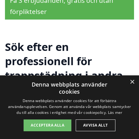
Få 3 erbjudanden, gratis och utan
förpliktelser
Sök efter en
professionell för
trappstädning i andra
×
Denna webbplats använder
städer nära
cookies
Vattubrinken
Denna webbplats använder cookies för att förbättra
användarupplevelsen. Genom att använda vår webbplats samtycker
du till alla cookies i enlighet med vår cookiepolicy.
Läs mer
ACCEPTERA ALLA
AVVISA ALLT
Letar du efter trappstädning i