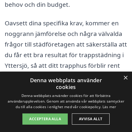
behov och din budget.
Oavsett dina specifika krav, kommer en
noggrann jämförelse och några välvalda
frågor till städföretagen att säkerställa att
du får ett bra resultat för trappstädning i
Yttersjö, så att ditt trapphus förblir rent
och trivsamt för alla boende.
×
Denna webbplats använder
cookies
Denna webbplats använder cookies för att förbättra
Få 3 erbjudanden, gratis och utan
användarupplevelsen. Genom att använda vår webbplats samtycker
förpliktelser
du till alla cookies i enlighet med vår cookiepolicy.
Läs mer
ACCEPTERA ALLA
AVVISA ALLT