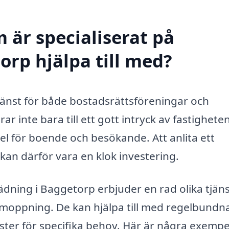
 är specialiserat på
orp hjälpa till med?
jänst för både bostadsrättsföreningar och
r inte bara till ett gott intryck av fastigheten
sel för boende och besökande. Att anlita ett
kan därför vara en klok investering.
ädning i Baggetorp erbjuder en rad olika tjän
oppning. De kan hjälpa till med regelbundn
ter för specifika behov. Här är några exempe