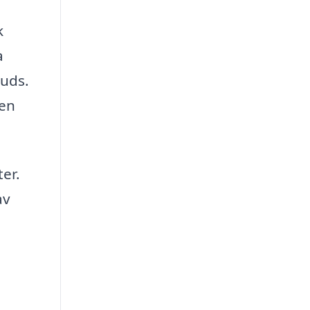
k
a
juds.
 en
ter.
av