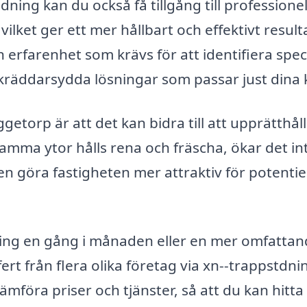
ning kan du också få tillgång till professionel
ilket ger ett mer hållbart och effektivt result
erfarenhet som krävs för att identifiera spec
l skräddarsydda lösningar som passar just dina 
etorp är att det kan bidra till att upprätthål
amma ytor hålls rena och fräscha, ökar det in
en göra fastigheten mer attraktiv för potentie
ning en gång i månaden eller en mer omfatta
ert från flera olika företag via xn--trappstdni
mföra priser och tjänster, så att du kan hitta