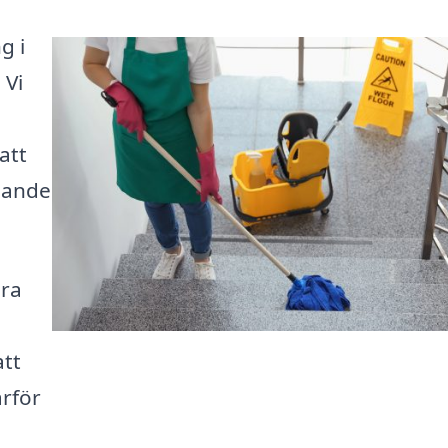
g i
 Vi
att
udande
ära
att
arför