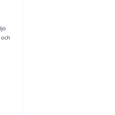
ljö
t och