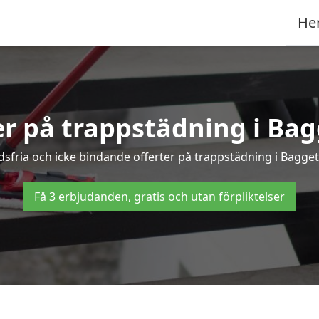
He
er på trappstädning i Ba
fria och icke bindande offerter på trappstädning i Baggeto
Få 3 erbjudanden, gratis och utan förpliktelser