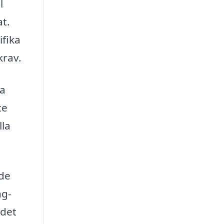
l
at.
ifika
krav.
la
te
lla
nde
ng-
 det