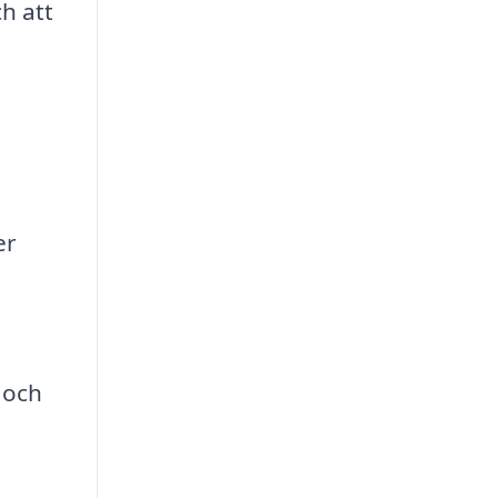
ch att
er
 och