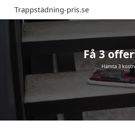
Trappstädning-pris.se
Få 3 offe
Hämta 3 kostna