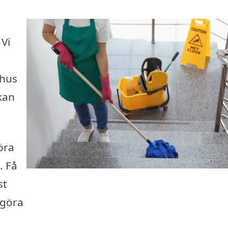
 Vi
phus
kan
öra
. Få
st
 göra