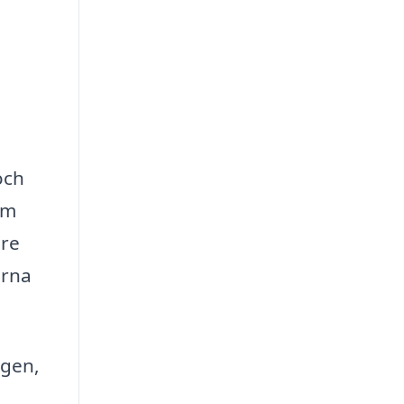
och
om
are
orna
ngen,