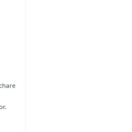
schare
or.