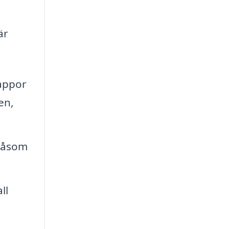
är
rappor
en,
 såsom
ll