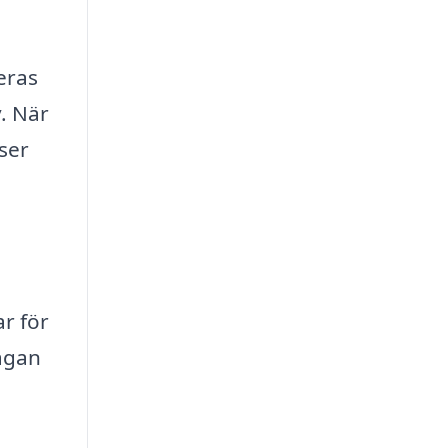
eras
. När
ser
r för
rågan