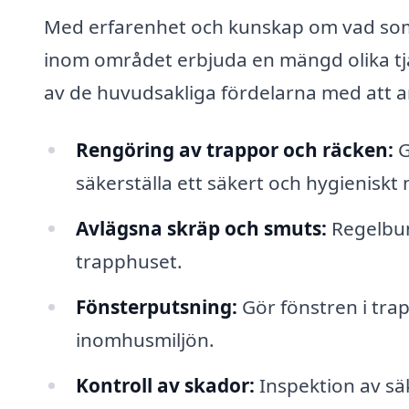
Med erfarenhet och kunskap om vad som k
inom området erbjuda en mängd olika tj
av de huvudsakliga fördelarna med att an
Rengöring av trappor och räcken:
G
säkerställa ett säkert och hygieniskt m
Avlägsna skräp och smuts:
Regelbun
trapphuset.
Fönsterputsning:
Gör fönstren i trap
inomhusmiljön.
Kontroll av skador:
Inspektion av sä