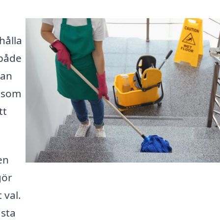
hålla
 både
kan
g som
tt
en
gör
 val.
ästa