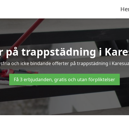
He
er på trappstädning i Kar
fria och icke bindande offerter på trappstädning i Karesuan
Få 3 erbjudanden, gratis och utan förpliktelser