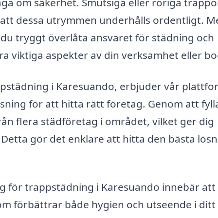
åga om säkerhet. Smutsiga eller röriga trappo
 till att dessa utrymmen underhålls ordentligt. 
n du tryggt överlåta ansvaret för städning och
ra viktiga aspekter av din verksamhet eller b
ppstädning i Karesuando, erbjuder vår plattf
ing för att hitta rätt företag. Genom att fylla
ån flera städföretag i området, vilket ger dig
. Detta gör det enklare att hitta den bästa lös
ag för trappstädning i Karesuando innebär att
 som förbättrar både hygien och utseende i ditt