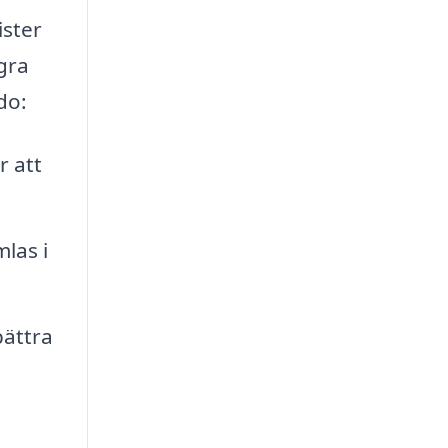
ister
gra
do:
r att
las i
bättra