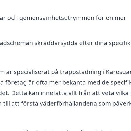
llar och gemensamhetsutrymmen för en mer
tädscheman skräddarsydda efter dina specifik
om är specialiserat på trappstädning i Karesu
la företag är ofta mer bekanta med de specifi
. Detta kan innefatta allt från att veta vilka
 till att förstå väderförhållandena som påver