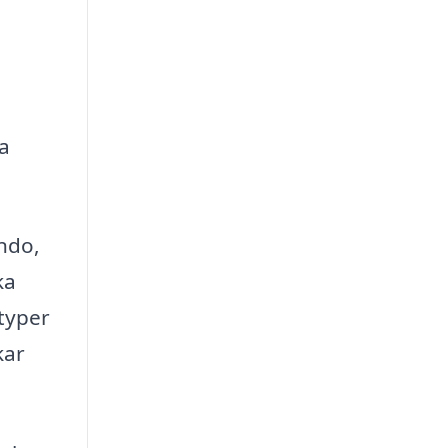
a
ando,
ka
 typer
kar