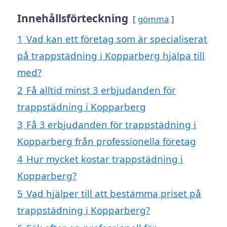
Innehållsförteckning
gömma
1
Vad kan ett företag som är specialiserat
på trappstädning i Kopparberg hjälpa till
med?
2
Få alltid minst 3 erbjudanden för
trappstädning i Kopparberg
3
Få 3 erbjudanden för trappstädning i
Kopparberg från professionella företag
4
Hur mycket kostar trappstädning i
Kopparberg?
5
Vad hjälper till att bestämma priset på
trappstädning i Kopparberg?