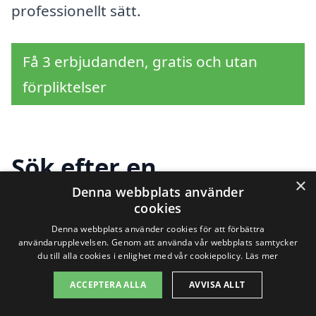
professionellt sätt.
Få 3 erbjudanden, gratis och utan
förpliktelser
Sök efter en
×
professionell för
Denna webbplats använder
cookies
trappstädning i andra
Denna webbplats använder cookies för att förbättra
användarupplevelsen. Genom att använda vår webbplats samtycker
städer nära Kopparberg
du till alla cookies i enlighet med vår cookiepolicy.
Läs mer
ACCEPTERA ALLA
AVVISA ALLT