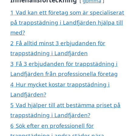
gömma
1
Vad kan ett företag som är specialiserat
på trappstädning i Landfjärden hjälpa till
med?
2
Få alltid minst 3 erbjudanden för
trappstädning i Landfjärden
3
Få 3 erbjudanden för trappstädning i
Landfjärden från professionella företag
4
Hur mycket kostar trappstädning i
Landfjärden?
5
Vad hjälper till att bestämma priset på
trappstädning i Landfjärden?
6
Sök efter en professionell för
trappstädning i andra städer nära