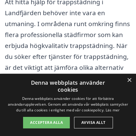
Att hitta hjälp för trappstädning i
Landfjärden behöver inte vara en
utmaning. I områdena runt omkring finns
flera professionella städfirmor som kan
erbjuda högkvalitativ trappstädning. När
du söker efter tjänster för trappstädning,
är det viktigt att jämföra olika alternativ
för att hitta det som passar dina behov
×
Denna webbplats använder
bäst. Här är några städer i närheten av
cookies
Landfjärden där du kan hitta tjänster för
Denna webbplats använder cookies för att förbättra
användarupplevelsen. Genom att använda vår webbplats samtycker
trappstädning:
du till alla cookies i enlighet med vår cookiepolicy.
Läs mer
ACCEPTERA ALLA
AVVISA ALLT
Nynäshamn