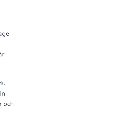
tage
är
 du
in
r och