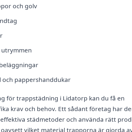
por och golv
andtag
r
a utrymmen
vbeläggningar
ål och pappershanddukar
ag för trappstädning i Lidatorp kan du få en
ka krav och behov. Ett sådant företag har d
 effektiva städmetoder och använda rätt pro
, oavsett vilket material trapporna är gjorda av