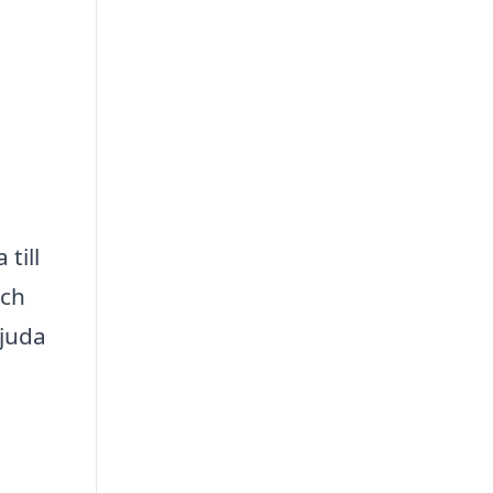
till
och
bjuda