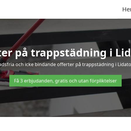
He
ter på trappstädning i Li
sfria och icke bindande offerter på trappstädning i Lidator
Få 3 erbjudanden, gratis och utan förpliktelser