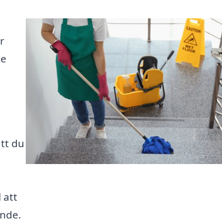
r
de
att du
 att
ande.