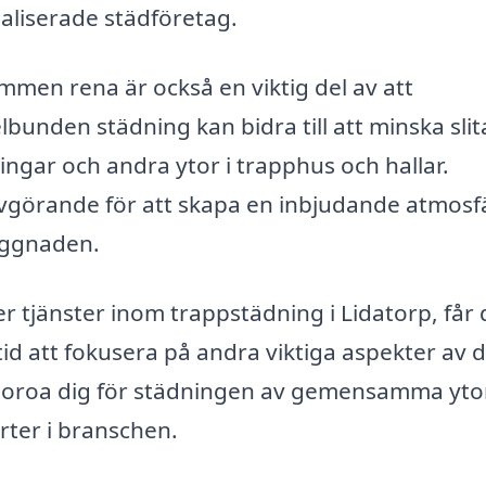
ialiserade städföretag.
men rena är också en viktig del av att
lbunden städning kan bidra till att minska sli
ngar och andra ytor i trapphus och hallar.
vgörande för att skapa en inbjudande atmosf
byggnaden.
r tjänster inom trappstädning i Lidatorp, får
id att fokusera på andra viktiga aspekter av d
er oroa dig för städningen av gemensamma yto
erter i branschen.