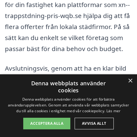
för din fastighet kan plattformar som xn--
trappstdning-pris-wqb.se hjälpa dig att få
flera offerter från lokala städfirmor. På så
sätt kan du enkelt se vilket företag som
passar bäst för dina behov och budget.
Avslutningsvis, genom att ha en klar bild
av de faktorer som påverkar priset på
×
Denna webbplats använder
trappstädning i Ljungby, kan du göra ett
cookies
Denna webbplats använder cookies för att förbättra
välgrundat val och få en städning som
användarupplevelsen. Genom att använda vår webbplats samtycker
möter dina förväntningar. Tveka inte att
du till alla cookies i enlighet med vår cookiepolicy.
Läs mer
göra en jämförelse och ställa frågor för
ACCEPTERA ALLA
AVVISA ALLT
att hitta den bästa lösningen för ditt