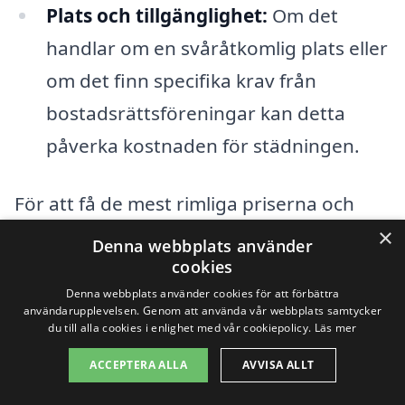
Plats och tillgänglighet:
Om det
handlar om en svåråtkomlig plats eller
om det finn specifika krav från
bostadsrättsföreningar kan detta
påverka kostnaden för städningen.
För att få de mest rimliga priserna och
×
bästa resultaten vid
trappstädning i
Denna webbplats använder
cookies
Lucksta
är det värt att begära offerter
Denna webbplats använder cookies för att förbättra
från flera olika företag. Genom vår
användarupplevelsen. Genom att använda vår webbplats samtycker
du till alla cookies i enlighet med vår cookiepolicy.
Läs mer
plattform kan du enkelt jämföra priser
och tjänster från olika städfirmor i ditt
ACCEPTERA ALLA
AVVISA ALLT
område. Det ger dig en möjlighet att hitta