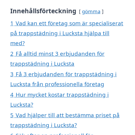
Innehållsförteckning
gömma
1
Vad kan ett företag som är specialiserat
på trappstädning i Lucksta hjälpa till
med?
2
Få alltid minst 3 erbjudanden för
trappstädning i Lucksta
3
Få 3 erbjudanden för trappstädning i
Lucksta från professionella företag
4
Hur mycket kostar trappstädning i
Lucksta?
5
Vad hjälper till att bestämma priset på
trappstädning i Lucksta?