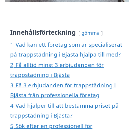
Innehållsförteckning
gömma
1
Vad kan ett företag som är specialiserat
på trappstädning i Bjästa hjälpa till med?
2
Få alltid minst 3 erbjudanden för
trappstädning i Bjästa
3
Få 3 erbjudanden för trappstädning i
Bjästa från professionella företag
4
Vad hjälper till att bestämma priset på
trappstädning i Bjästa?
5
Sök efter en professionell för