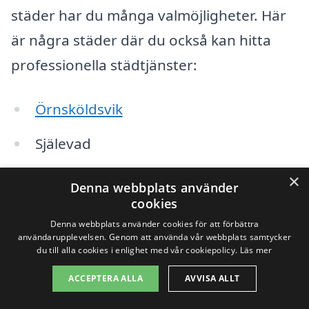
städer har du många valmöjligheter. Här
är några städer där du också kan hitta
professionella städtjänster:
Örnsköldsvik
Själevad
Bjästa
×
Denna webbplats använder
cookies
Kramfors
Denna webbplats använder cookies för att förbättra
användarupplevelsen. Genom att använda vår webbplats samtycker
Docksta
du till alla cookies i enlighet med vår cookiepolicy.
Läs mer
Mase
ACCEPTERA ALLA
AVVISA ALLT