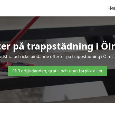
He
ter på trappstädning i Ö
sfria och icke bindande offerter på trappstädning i Ölmsta
Få 3 erbjudanden, gratis och utan förpliktelser