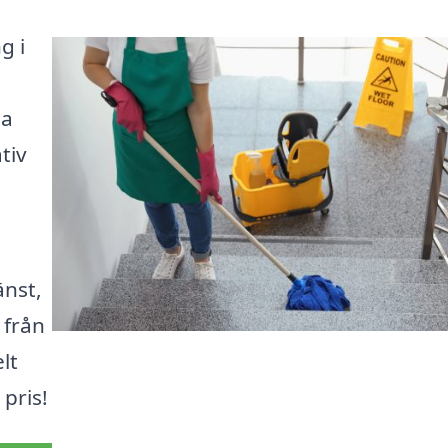
g i
ta
tiv
änst,
 från
lt
 pris!