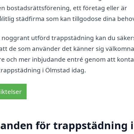
 bostadsrättsförening, ett företag eller är
pålitlig städfirma som kan tillgodose dina beho
 noggrant utförd trappstädning kan du säkers
och att de som använder det känner sig välkomn
are och mer inbjudande entré genom att kont
 trappstädning i Ölmstad idag.
iktelser
danden för trappstädning i