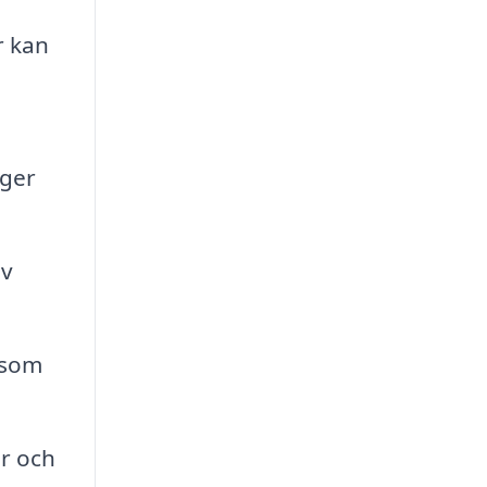
r kan
 ger
av
 som
or och