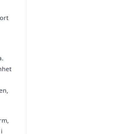
ort
a.
nhet
en,
rm,
i