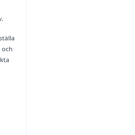
v.
tälla
a och
akta