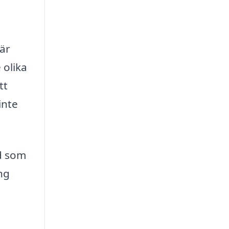
När
 olika
tt
inte
ad som
ng