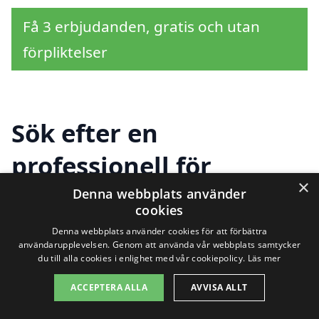
Få 3 erbjudanden, gratis och utan
förpliktelser
Sök efter en
professionell för
×
trappstädning i andra
Denna webbplats använder
cookies
städer nära Skavkulla
Denna webbplats använder cookies för att förbättra
användarupplevelsen. Genom att använda vår webbplats samtycker
du till alla cookies i enlighet med vår cookiepolicy.
Läs mer
Att hitta hjälp för
trappstädning i
ACCEPTERA ALLA
AVVISA ALLT
Skavkulla
behöver inte vara en