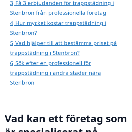
3
Få 3 erbjudanden för trappstädning i
Stenbron från professionella företag
4
Hur mycket kostar trappstädning i
Stenbron?
5
Vad hjälper till att bestämma priset på
trappstädning i Stenbron?
6
Sök efter en professionell för
trappstädning i andra städer nära
Stenbron
Vad kan ett företag som
är specialiserat på