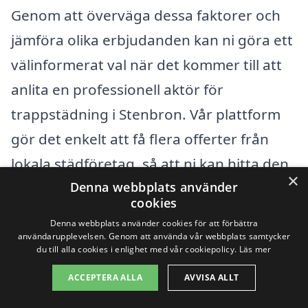
Genom att överväga dessa faktorer och
jämföra olika erbjudanden kan ni göra ett
välinformerat val när det kommer till att
anlita en professionell aktör för
trappstädning i Stenbron. Vår plattform
gör det enkelt att få flera offerter från
lokala städföretag, så att ni kan hitta den
×
Denna webbplats använder
bästa lösningen för era behov och
cookies
budget. När ni väljer företag är det alltid
Denna webbplats använder cookies för att förbättra
bra att kolla recensioner och omdömen
användarupplevelsen. Genom att använda vår webbplats samtycker
du till alla cookies i enlighet med vår cookiepolicy.
Läs mer
för att försäkra er om att ni får en pålitlig
ACCEPTERA ALLA
AVVISA ALLT
och kvalitativ tjänst.