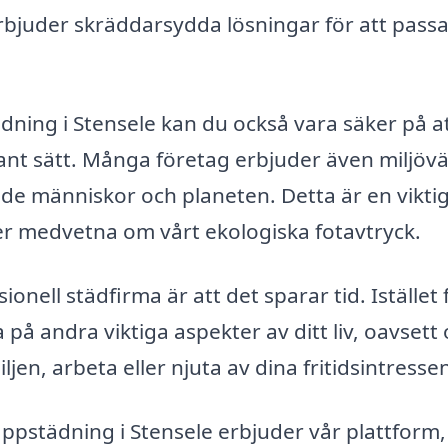
rbjuder skräddarsydda lösningar för att passa
ädning i Stensele kan du också vara säker på a
rant sätt. Många företag erbjuder även miljövä
 människor och planeten. Detta är en vikti
 mer medvetna om vårt ekologiska fotavtryck.
onell städfirma är att det sparar tid. Istället 
 på andra viktiga aspekter av ditt liv, oavsett
ljen, arbeta eller njuta av dina fritidsintresse
rappstädning i Stensele erbjuder vår plattform