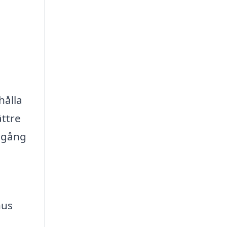
hålla
ättre
llgång
hus