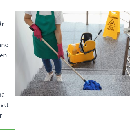
år
and
en
na
 att
r!