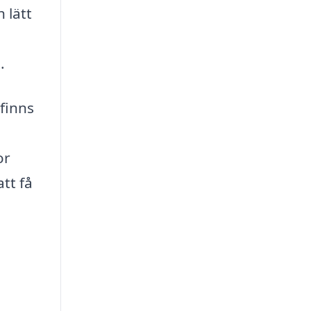
 lätt
.
 finns
or
tt få