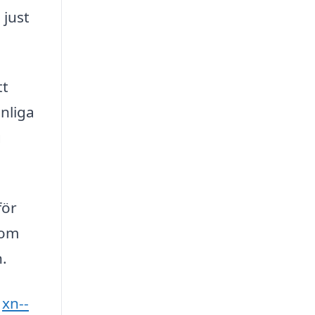
 just
tt
nliga
g
för
 om
n.
,
xn--