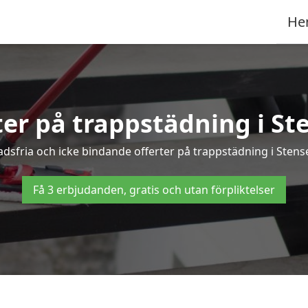
He
ter på trappstädning i St
sfria och icke bindande offerter på trappstädning i Stensel
Få 3 erbjudanden, gratis och utan förpliktelser