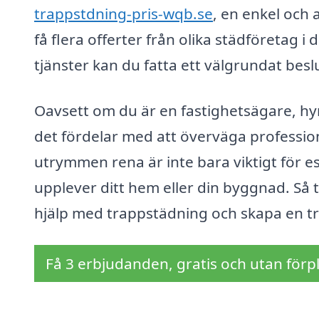
trappstdning-pris-wqb.se
, en enkel och 
få flera offerter från olika städföretag 
tjänster kan du fatta ett välgrundat bes
Oavsett om du är en fastighetsägare, hyre
det fördelar med att överväga professione
utrymmen rena är inte bara viktigt för 
upplever ditt hem eller din byggnad. Så tv
hjälp med trappstädning och skapa en trev
Få 3 erbjudanden, gratis och utan förpl