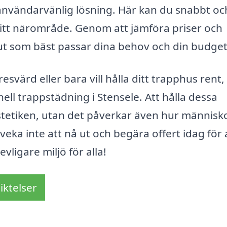
användarvänlig lösning. Här kan du snabbt och
i ditt närområde. Genom att jämföra priser och
lut som bäst passar dina behov och din budget
svärd eller bara vill hålla ditt trapphus rent,
ll trappstädning i Stensele. Att hålla dessa
estetiken, utan det påverkar även hur människ
eka inte att nå ut och begära offert idag för a
ligare miljö för alla!
iktelser