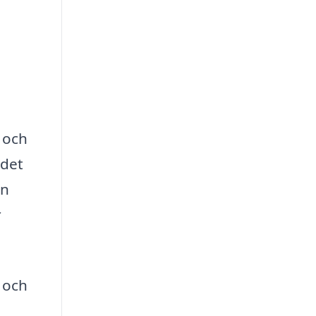
 och
 det
en
r
 och