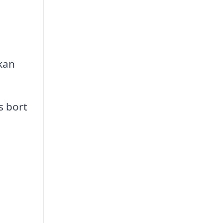
 kan
s bort