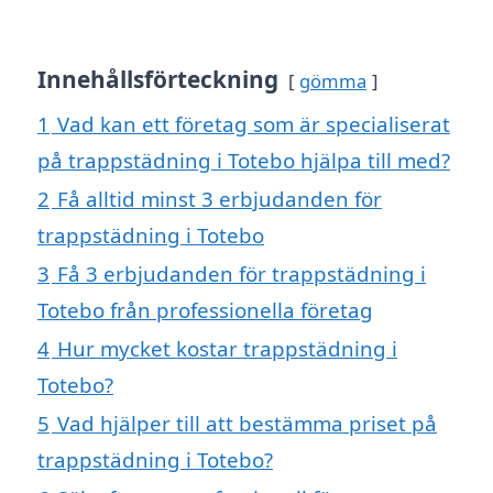
Innehållsförteckning
gömma
1
Vad kan ett företag som är specialiserat
på trappstädning i Totebo hjälpa till med?
2
Få alltid minst 3 erbjudanden för
trappstädning i Totebo
3
Få 3 erbjudanden för trappstädning i
Totebo från professionella företag
4
Hur mycket kostar trappstädning i
Totebo?
5
Vad hjälper till att bestämma priset på
trappstädning i Totebo?