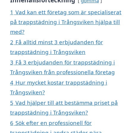
gömma
1
Vad kan ett företag som är specialiserat
på trappstädning i Trångsviken hjälpa till
med?
2
Få alltid minst 3 erbjudanden för
trappstädning i Trångsviken
3
Få 3 erbjudanden för trappstädning i
Trångsviken från professionella företag
4
Hur mycket kostar trappstädning i
Trångsviken?
5
Vad hjälper till att bestämma priset på
trappstädning i Trångsviken?
6
Sök efter en professionell för
trappstädning i andra städer nära