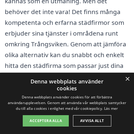
kännas som en utmaning. Men det
behöver det inte vara! Det finns många
kompetenta och erfarna städfirmor som
erbjuder sina tjänster i områdena runt
omkring Trångsviken. Genom att jämföra
olika alternativ kan du snabbt och enkelt
hitta den städfirma som passar just dina
behov bäst. Du kan få hjälp med allt från
×
Denna webbplats använder
regelbunden trappstädning till mer
cookies
omfattande rengöringstjänster.
Denna webbplats använder cookies för att förbättra
användarupplevelsen. Genom att använda vår webbplats samtycker
du till alla cookies i enlighet med vår cookiepolicy.
Läs mer
När du söker efter trappstädning, bör du
ACCEPTERA ALLA
AVVISA ALLT
överväga att även titta på erbjudanden i