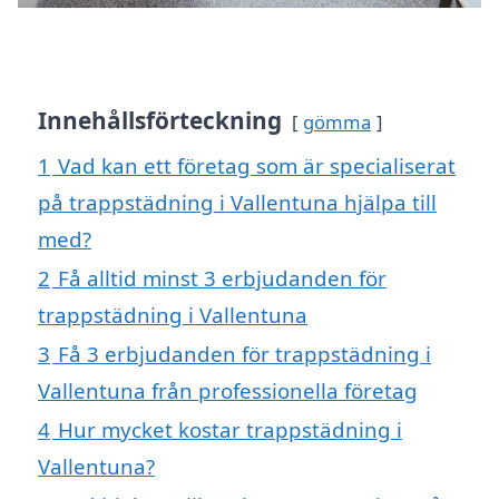
Innehållsförteckning
gömma
1
Vad kan ett företag som är specialiserat
på trappstädning i Vallentuna hjälpa till
med?
2
Få alltid minst 3 erbjudanden för
trappstädning i Vallentuna
3
Få 3 erbjudanden för trappstädning i
Vallentuna från professionella företag
4
Hur mycket kostar trappstädning i
Vallentuna?