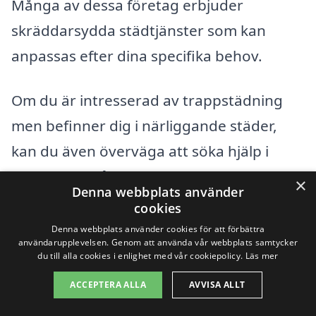
Många av dessa företag erbjuder
skräddarsydda städtjänster som kan
anpassas efter dina specifika behov.
Om du är intresserad av trappstädning
men befinner dig i närliggande städer,
kan du även överväga att söka hjälp i
följande områden:
×
Denna webbplats använder
cookies
Täby
Denna webbplats använder cookies för att förbättra
användarupplevelsen. Genom att använda vår webbplats samtycker
Sollentuna
du till alla cookies i enlighet med vår cookiepolicy.
Läs mer
ACCEPTERA ALLA
AVVISA ALLT
Norrtälje