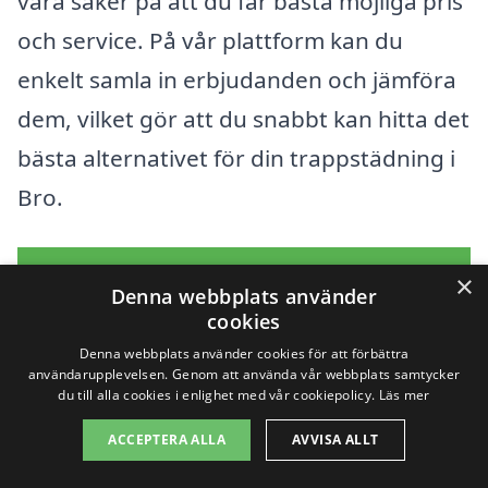
vara säker på att du får bästa möjliga pris
och service. På vår plattform kan du
enkelt samla in erbjudanden och jämföra
dem, vilket gör att du snabbt kan hitta det
bästa alternativet för din trappstädning i
Bro.
Få 3 erbjudanden, gratis och utan
×
Denna webbplats använder
förpliktelser
cookies
Denna webbplats använder cookies för att förbättra
användarupplevelsen. Genom att använda vår webbplats samtycker
du till alla cookies i enlighet med vår cookiepolicy.
Läs mer
Sök efter en
ACCEPTERA ALLA
AVVISA ALLT
professionell för