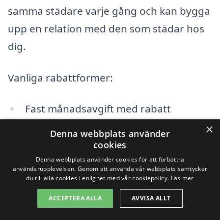
samma städare varje gång och kan bygga
upp en relation med den som städar hos
dig.
Vanliga rabattformer:
Fast månadsavgift med rabatt
×
Volymrabatt vid regelbunden städning
Denna webbplats använder
cookies
Stamkundsrabatt efter längre
Denna webbplats använder cookies för att förbättra
användarupplevelsen. Genom att använda vår webbplats samtycker
samarbete
du till alla cookies i enlighet med vår cookiepolicy.
Läs mer
Säsongsrabatter under lågsäsong
ACCEPTERA ALLA
AVVISA ALLT