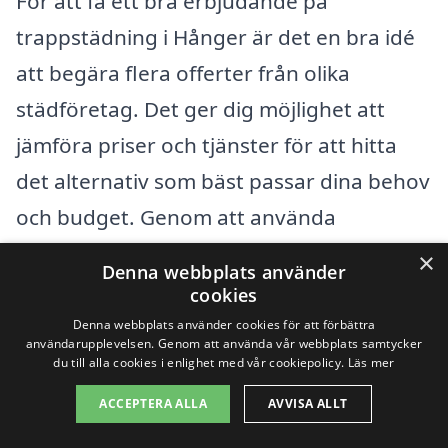
För att få ett bra erbjudande på
trappstädning i Hånger är det en bra idé
att begära flera offerter från olika
städföretag. Det ger dig möjlighet att
jämföra priser och tjänster för att hitta
det alternativ som bäst passar dina behov
och budget. Genom att använda
plattformar som vår kan du enkelt och
×
Denna webbplats använder
snabbt få kontakt med lokala städföretag
cookies
och få offertar direkt. Detta gör det
Denna webbplats använder cookies för att förbättra
användarupplevelsen. Genom att använda vår webbplats samtycker
enklare att fatta ett informerat beslut.
du till alla cookies i enlighet med vår cookiepolicy.
Läs mer
ACCEPTERA ALLA
AVVISA ALLT
Kom ihåg att det är viktigt att inte bara