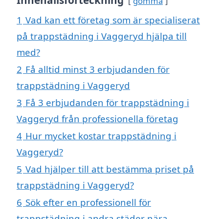
gömma
1
Vad kan ett företag som är specialiserat
på trappstädning i Vaggeryd hjälpa till
med?
2
Få alltid minst 3 erbjudanden för
trappstädning i Vaggeryd
3
Få 3 erbjudanden för trappstädning i
Vaggeryd från professionella företag
4
Hur mycket kostar trappstädning i
Vaggeryd?
5
Vad hjälper till att bestämma priset på
trappstädning i Vaggeryd?
6
Sök efter en professionell för
trappstädning i andra städer nära