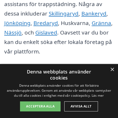
assistans för trappstädning. Några av
dessa inkluderar
Skillingaryd
,
Bankeryd
,
Jönköping
,
Bredaryd
, Huskvarna,
Gränna
,
Nässjö
, och
Gislaved
. Oavsett var du bor
kan du enkelt söka efter lokala företag på
vår plattform.
Visste du att många företag erbjuder
×
Denna webbplats använder
kostnadsfria offertförfrågningar? Det
cookies
Denna webbplats använder cookies för att förbättra
betyder att du kan jämföra priser och
användarupplevelsen. Genom att använda vår webbplats samtycker
tjänster för att hitta det bästa alternativet
du till alla cookies i enlighet med vår cookiepolicy.
Läs mer
som passar dina behov. Vi
ACCEPTERA ALLA
AVVISA ALLT
rekommenderar att du tar dig tiden att