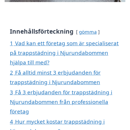
Innehållsförteckning
gömma
1
Vad kan ett företag som är specialiserat
på trappstädning i Njurundabommen
hjälpa till med?
2
Få alltid minst 3 erbjudanden för
trappstädning i Njurundabommen
3
Få 3 erbjudanden för trappstädning i
Njurundabommen från professionella
företag
4
Hur mycket kostar trappstädning i