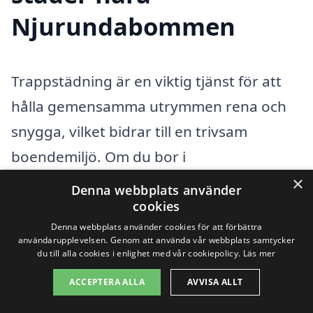
Njurundabommen
Trappstädning är en viktig tjänst för att
hålla gemensamma utrymmen rena och
snygga, vilket bidrar till en trivsam
boendemiljö. Om du bor i
Njurundabommen
och letar efter
×
Denna webbplats använder
professionell hjälp med trappstädningen,
cookies
Denna webbplats använder cookies för att förbättra
är du på rätt plats. Att anlita ett
användarupplevelsen. Genom att använda vår webbplats samtycker
du till alla cookies i enlighet med vår cookiepolicy.
Läs mer
professionellt städföretag kan göra stor
skillnad, och det finns många alternativ i
ACCEPTERA ALLA
AVVISA ALLT
närliggande städer. Här är några av dem: