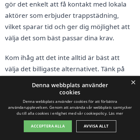
gör det enkelt att få kontakt med lokala
aktörer som erbjuder trappstädning,
vilket sparar tid och ger dig möjlighet att
välja det som bäst passar dina krav.
Kom ihåg att det inte alltid är bäst att
välja det billigaste alternativet. Tänk på
kvaliteten på arbetet och referenserna
×
Denna webbplats använder
från tidigare kunder. En professionell
cookies
städfirma som specialiserar sig på
Denna webbplats använder cookies för att förbättra
användarupplevelsen. Genom att använda vår webbplats samtycker
trappstädning i Odensjö bör kunna
du till alla cookies i enlighet med vår cookiepolicy.
Läs mer
erbjuda både konkurrenskraftiga priser
ACCEPTERA ALLA
AVVISA ALLT
och högkvalitativ service. Med hjälp av en