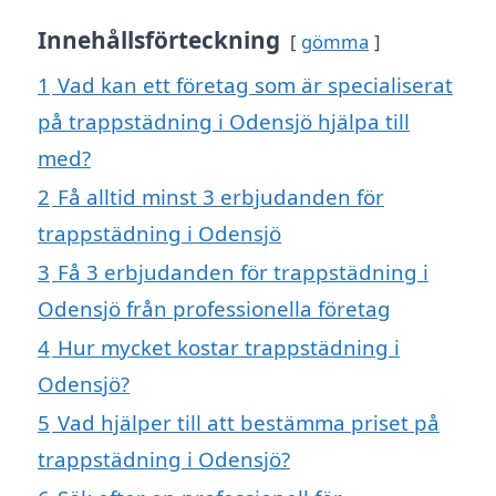
Innehållsförteckning
gömma
1
Vad kan ett företag som är specialiserat
på trappstädning i Odensjö hjälpa till
med?
2
Få alltid minst 3 erbjudanden för
trappstädning i Odensjö
3
Få 3 erbjudanden för trappstädning i
Odensjö från professionella företag
4
Hur mycket kostar trappstädning i
Odensjö?
5
Vad hjälper till att bestämma priset på
trappstädning i Odensjö?