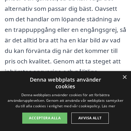
alternativ som passar dig bäst. Oavsett
om det handlar om löpande städning av
en trappuppgång eller en engångsgrej, så
är det alltid bra att ha en klar bild av vad
du kan förvänta dig när det kommer till
pris och kvalitet. Genom att ta steget att
inhämtas ansvariga och pålitliga
×
Denna webbplats använder
städfirmor i ditt område, kan du
cookies
säkerställa att din trappstädning blir både
Denna webbplats använder cookies för att förbättra
användarupplevelsen. Genom att använda vår webbplats samtycker
effektiv och prisvärd.
du till alla cookies i enlighet med vår cookiepolicy.
Läs mer
ACCEPTERA ALLA
AVVISA ALLT
Få 3 erbjudanden, gratis och utan