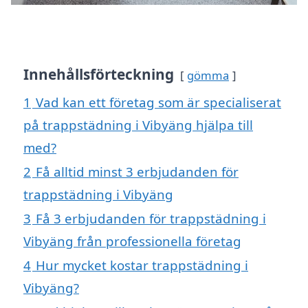
Innehållsförteckning
gömma
1
Vad kan ett företag som är specialiserat
på trappstädning i Vibyäng hjälpa till
med?
2
Få alltid minst 3 erbjudanden för
trappstädning i Vibyäng
3
Få 3 erbjudanden för trappstädning i
Vibyäng från professionella företag
4
Hur mycket kostar trappstädning i
Vibyäng?