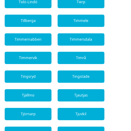
Tidö-Lindö
Tierp
Tillberga
Timmele
Timmernabben
Timmersdala
Timmervik
Timrå
Tingsryd
Tingstäde
Tjällmo
Tjautjas
Tjörnarp
Tjuvkil