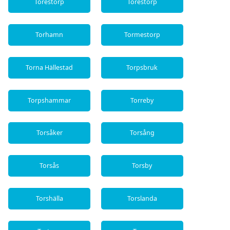
Törestorp
Torestorp
Torhamn
Tormestorp
Torna Hällestad
Torpsbruk
Torpshammar
Torreby
Torsåker
Torsång
Torsås
Torsby
Torshälla
Torslanda